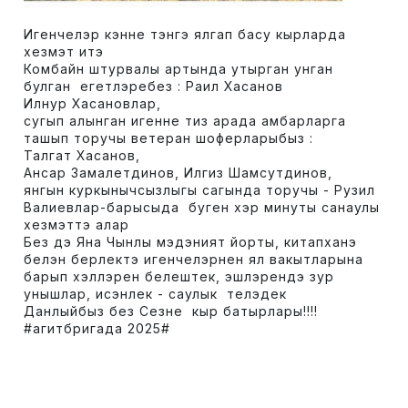
Игенчелэр кэнне тэнгэ ялгап басу кырларда
хезмэт итэ
Комбайн штурвалы артында утырган унган
булган егетлэребез : Раил Хасанов
Илнур Хасановлар,
сугып алынган игенне тиз арада амбарларга
ташып торучы ветеран шоферларыбыз :
Талгат Хасанов,
Ансар Замалетдинов, Илгиз Шамсутдинов,
янгын куркынычсызлыгы сагында торучы - Рузил
Валиевлар-барысыда буген хэр минуты санаулы
хезмэттэ алар
Без дэ Яна Чынлы мэдэният йорты, китапханэ
белэн берлектэ игенчелэрнен ял вакытларына
барып хэллэрен белештек, эшлэрендэ зур
унышлар, исэнлек - саулык телэдек
Данлыйбыз без Сезне кыр батырлары!!!!
#агитбригада 2025#